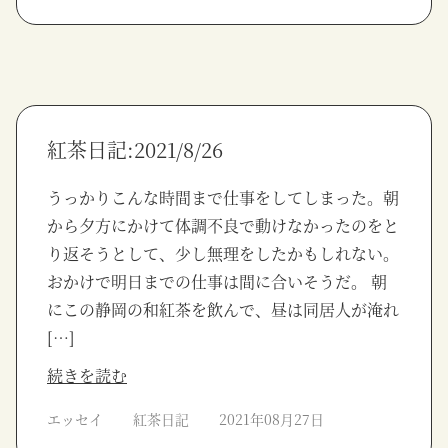
紅茶日記:2021/8/26
うっかりこんな時間まで仕事をしてしまった。朝
から夕方にかけて体調不良で動けなかったのをと
り返そうとして、少し無理をしたかもしれない。
おかけで明日までの仕事は間に合いそうだ。 朝
にこの静岡の和紅茶を飲んで、昼は同居人が淹れ
[…]
続きを読む
エッセイ
紅茶日記
2021年08月27日