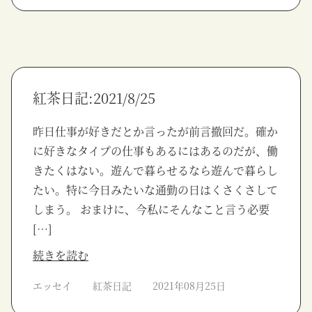
紅茶日記:2021/8/25
昨日仕事が好きだとか言ったが前言撤回だ。確か
に好きなタイプの仕事もあるにはあるのだが、働
きたくはない。遊んで暮らせるなら遊んで暮らし
たい。特に今日みたいな通勤の日はくさくさして
しまう。 おまけに、今私にそんなこと言う必要
[…]
続きを読む
エッセイ
紅茶日記
2021年08月25日