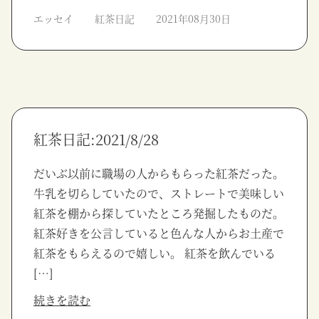
エッセイ
紅茶日記
2021年08月30日
紅茶日記:2021/8/28
だいぶ以前に職場の人からもらった紅茶だった。
牛乳を切らしていたので、ストレートで美味しい
紅茶を棚から探していたところ発掘したものだ。
紅茶好きを公言していると色んな人からお土産で
紅茶をもらえるので嬉しい。 紅茶を飲んでいる
[…]
続きを読む